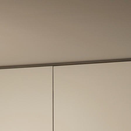
主用途：住宅
吉浜
の住宅
内容：新築
分類：設計
設計：伊藤茉莉子+石川光希
構造設計：(有)桑子建築設計事務所
coming soon